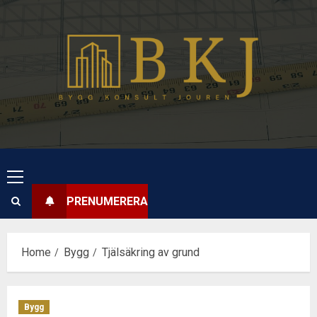
Skip
to
content
Primary
Menu
PRENUMERERA
Home
Bygg
Tjälsäkring av grund
Bygg