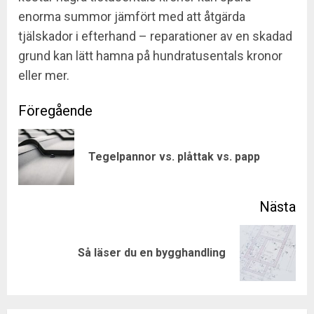
enorma summor jämfört med att åtgärda
tjälskador i efterhand – reparationer av en skadad
grund kan lätt hamna på hundratusentals kronor
eller mer.
Post
navigation
Pre
Tegelpannor vs. plåttak vs. papp
pos
Next
Så läser du en bygghandling
post: