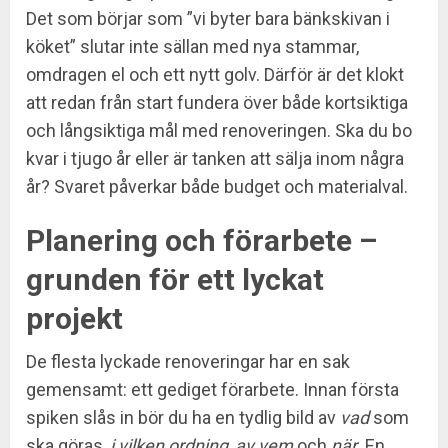
Det som börjar som ”vi byter bara bänkskivan i
köket” slutar inte sällan med nya stammar,
omdragen el och ett nytt golv. Därför är det klokt
att redan från start fundera över både kortsiktiga
och långsiktiga mål med renoveringen. Ska du bo
kvar i tjugo år eller är tanken att sälja inom några
år? Svaret påverkar både budget och materialval.
Planering och förarbete –
grunden för ett lyckat
projekt
De flesta lyckade renoveringar har en sak
gemensamt: ett gediget förarbete. Innan första
spiken slås in bör du ha en tydlig bild av
vad
som
ska göras,
i vilken ordning
,
av vem
och
när
. En