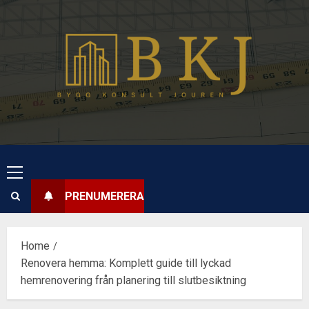
Skip
to
content
Primary
Menu
PRENUMERERA
Home
Renovera hemma: Komplett guide till lyckad
hemrenovering från planering till slutbesiktning