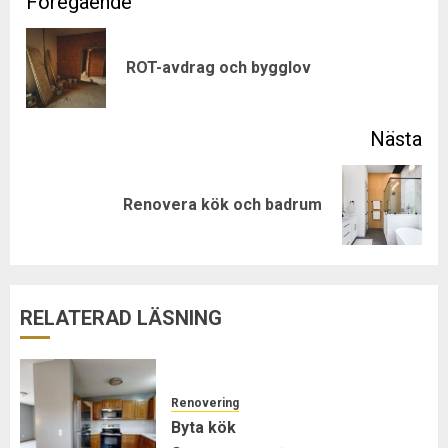
Post
navigation
Pre
ROT-avdrag och bygglov
pos
Next
Renovera kök och badrum
post:
RELATERAD LÄSNING
Renovering
Byta kök