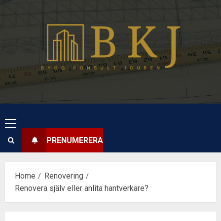
Skip
to
content
Primary
Menu
PRENUMERERA
Home
Renovering
Renovera själv eller anlita hantverkare?