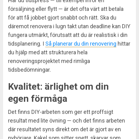
Har du tidspress — till exempel inför en
försäljning eller flytt — är det ofta värt att betala
för att få jobbet gjort snabbt och rätt. Ska du
däremot renovera i lugn takt utan deadline kan DIY
fungera utmärkt, förutsatt att du är realistisk i din
tidsplanering. I
Så planerar du din renovering
hittar
du hjälp med att strukturera hela
renoveringsprojektet med rimliga
tidsbedömningar.
Kvalitet: ärlighet om din
egen förmåga
Det finns DIY-arbeten som ger ett proffsigt
resultat med lite övning — och det finns arbeten
där resultatet syns direkt om det är gjort av en
nybörjare. Kakel som sitter snett, skarvar som