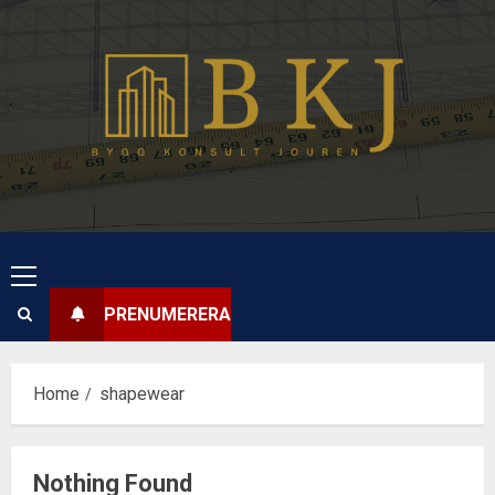
Skip
to
content
Primary
Menu
PRENUMERERA
Home
shapewear
Nothing Found