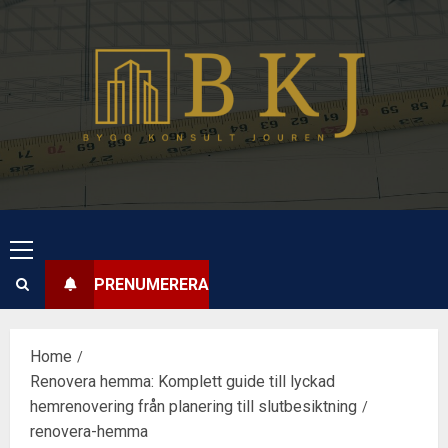
Skip
to
content
Primary
Menu
PRENUMERERA
Home
Renovera hemma: Komplett guide till lyckad
hemrenovering från planering till slutbesiktning
renovera-hemma