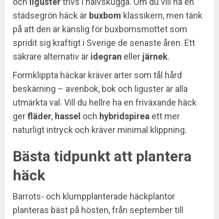
och
liguster
trivs i halvskugga. Om du vill ha en
städsegrön häck är
buxbom
klassikern, men tänk
på att den är känslig för buxbomsmottet som
spridit sig kraftigt i Sverige de senaste åren. Ett
säkrare alternativ är
idegran
eller
järnek
.
Formklippta häckar kräver arter som tål hård
beskärning – avenbok, bok och liguster är alla
utmärkta val. Vill du hellre ha en friväxande häck
ger
fläder
,
hassel
och
hybridspirea
ett mer
naturligt intryck och kräver minimal klippning.
Bästa tidpunkt att plantera
häck
Barrots- och klumpplanterade häckplantor
planteras bäst på hösten, från september till