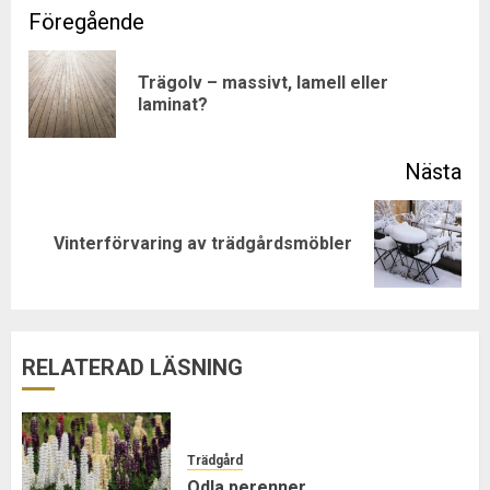
Post
navigation
Trägolv – massivt, lamell eller
Pre
laminat?
pos
Next
Vinterförvaring av trädgårdsmöbler
post:
RELATERAD LÄSNING
Trädgård
Odla perenner