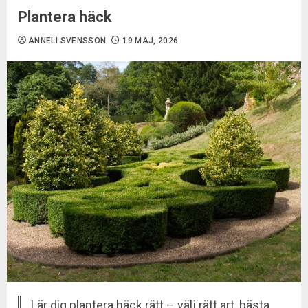
Plantera häck
ANNELI SVENSSON
19 MAJ, 2026
Lär dig plantera häck rätt – välj rätt art, bästa