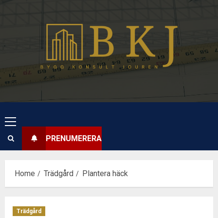
Skip
to
content
Primary
Menu
PRENUMERERA
Home
Trädgård
Plantera häck
Trädgård