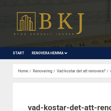
Skip
to
content
START
RENOVERA HEMMA
Home
Renovering
Vad kostar det att renovera?
vad-kostar-det-att-ren