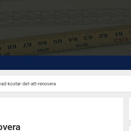
vad-kostar-det-att-renovera
overa