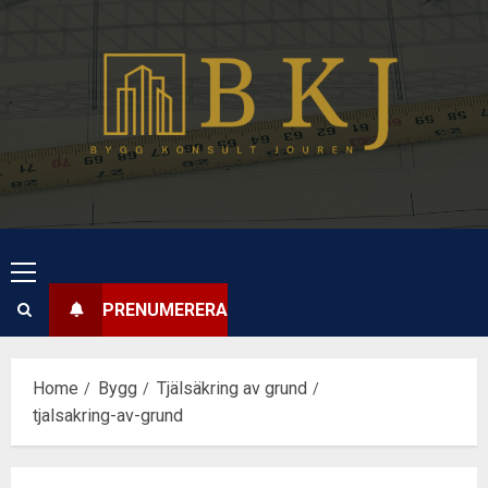
Skip
to
content
Primary
Menu
PRENUMERERA
Home
Bygg
Tjälsäkring av grund
tjalsakring-av-grund